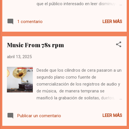
que el público interesado en leer disminuye
Dueñas Becerra consignó lo siguiente:
día a día. Por eso hemos querido lanzarnos
"Pancho el Bravo se inició profesionalmente
en esta nueva aventura, un podcast que aún
con la orquesta del maestro Joaquín
LEER MÁS
1 comentario
no definimos que formato tendrá, pero que
González, aunque antes con el padre ya
les traeremos con todo el cariño y la mayor
había tocado ante el público en algunas
seriedad posible. Como no pudimos
fiestas en Pinar del Río, su tier...
Music From 78s rpm
establecer el formato en que se presentaría
este Podcast, invitamos a los seguidores a
abril 13, 2025
votar en una encuesta que tuvo los
siguientes resultados: Teniendo esa
Desde que los cilindros de cera pasaron a un
votación como marco de referencia,
segundo plano como fuente de
utilizaremos una mixtura de todas las
comercialización de los registros de audio y
opciones, para darle gusto a los electores,
de música, de manera temprana se
con Bohemia y Montuno, ganan todos!
masificó la grabación de solistas, duetos,
tríos, cuartetos, sextetos, conjuntos,
orquestas y todo tipo de manifestaciones
LEER MÁS
Publicar un comentario
culturales de todos los rincones del planeta.
La música latina no fue la excepción, y