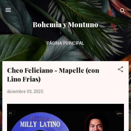
Ir al contenido principal
Bohemia y Montuno
PÁGINA PRINCIPAL
Cheo Feliciano - Mapelle (con
E
n
Lino Frias)
t
diciembre 03, 2025
r
a
d
a
s