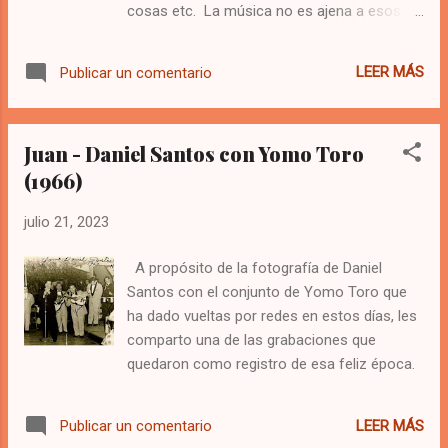
cosas etc. La música no es ajena a esos
donde incluyó su versión de Déjate Querer.
procesos de cambio, por ello, existen las
Sin embargo, la primera versión en grabarse,
versiones de temas que fueron populares en
fue la de Willy Chirino, cantante cubano
LEER MÁS
Publicar un comentario
su momento y hasta de temas que en su
ampliamente conocido, quien la incluyó en la
salida al mercado pasaron inadvertidos. Los
produc...
músicos en su proceso de transformación,
Juan - Daniel Santos con Yomo Toro
logran ver el potencial en esas canciones y
(1966)
muchas veces son esas segundas o
terceras versiones la que logran subir al
julio 21, 2023
pedestal del éxito. Por esa razón y en aras
de contribuir con un fin más académico que
A propósito de la fotografía de Daniel
otra cosa, es que Bohemia y Montuno trae la
Santos con el conjunto de Yomo Toro que
información de las versiones originales. En
ha dado vueltas por redes en estos días, les
esta nueva entrega, traemos la información
comparto una de las grabaciones que
de Mañana Te Llevo Niña, La Comprita,
quedaron como registro de esa feliz época.
Guaripumpe, Cucala y Ritmo Alegre. Como
siempre, esperamos sea de su agrado.
LEER MÁS
Publicar un comentario