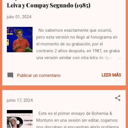
Leiva y Compay Segundo (1985)
julio 01, 2024
No sabemos exactamente que ocurrió,
pero esta versión no llegó al fonograma en
el momento de su grabación, por el
contrario 2 años después, en 1987, se graba
una versión similar con otra letra de tipo
romántico en el disco Chapaleando (Areito
LD 4208) de Pio Leiva. Esta versión que
LEER MÁS
Publicar un comentario
escuchamos aquí, salió a la luz en un disco
compacto recopilatorio de éxitos de
Compay Segundo que lanzó al mercado la
discográfica EGREM en 1995.
junio 17, 2024
Este es el primer ensayo de Bohemia &
Montuno en una sesión sin editar, rogamos
nos disculpen si encuentran algún problema