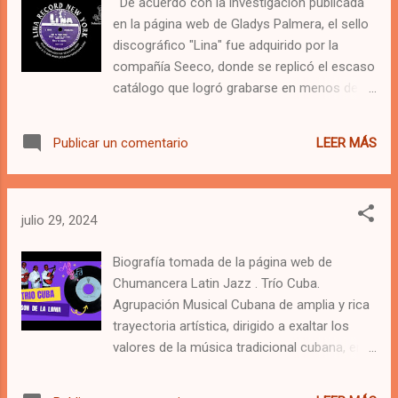
De acuerdo con la investigación publicada
en la página web de Gladys Palmera, el sello
discográfico "Lina" fue adquirido por la
compañía Seeco, donde se replicó el escaso
catálogo que logró grabarse en menos de un
año. Este sencillo en particular no fue
publicado directamente con etiqueta Seeco,
LEER MÁS
Publicar un comentario
sino que fue reeditado por la subsidiaria
Exito, con numero de catalogo 20-302B que
trajo a YouTube el canal de
@fronteracollection4016 y que puedes ver
julio 29, 2024
y escuchar aquí La investigación de
@radiogladyspalmera señaló: "Su vida fue
Biografía tomada de la página web de
fugaz, pero intensa. Según la revista
Chumancera Latin Jazz . Trío Cuba.
Billboard, en su edición del 27 de agosto de
Agrupación Musical Cubana de amplia y rica
1949, Lina Records nació en Nueva York a
trayectoria artística, dirigido a exaltar los
mediados de ese año, con la voluntad de
valores de la música tradicional cubana, en
grabar a algunos músicos de Cuba y Puerto
especial la de Miguel Matamoros, creada en
Rico que residían en NYC, y sobrevivió hasta
1940. Fundado el 19 de julio de 1940, en La