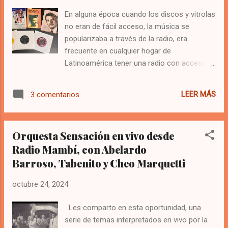
Nacional que en gran parte dominaron la
En alguna época cuando los discos y vitrolas
escena musical y discográfica de esa época.
no eran de fácil acceso, la música se
Pero existieron muchos otros que contaron
popularizaba a través de la radio, era
con menor suerte a la hora de conseguir un
frecuente en cualquier hogar de
contrato para grabar o que tuvieron una vida
Latinoamérica tener una radio con acceso a
efímera que los relegó al total olvido. El
emisoras de todo el continente. Era tan
Sexteto Cuba, de producción discográfica
popular la radio, que los músicos y
escasa, dejó hasta donde se conoce y se ha
LEER MÁS
3 comentarios
cantantes se presentaban en vivo para los
referenciado en libros, cuatro canciones
programas que estas emitían y no se
impresas e...
acostumbraba a utilizar discos en sus
Orquesta Sensación en vivo desde
parrillas habituales, luego los fonogramas
Radio Mambí, con Abelardo
comenzaron a llegar y se alternaban entre
Barroso, Tabenito y Cheo Marquetti
música en vivo y discos comerciales, hasta
que finalmente la puja por abaratar los
octubre 24, 2024
costos, determinó como ganador a los
vinilos en sus distintas presentaciones,
Les comparto en esta oportunidad, una
siendo también la pantalla perfecta para
serie de temas interpretados en vivo por la
promocionar la industria discográfica. Con