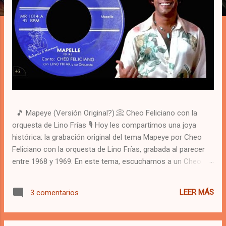
🎵 Mapeye (Versión Original?) 📀 Cheo Feliciano con la
orquesta de Lino Frías 🎙️ Hoy les compartimos una joya
histórica: la grabación original del tema Mapeye por Cheo
Feliciano con la orquesta de Lino Frías, grabada al parecer
entre 1968 y 1969. En este tema, escuchamos a un Cheo
vibrante con una orquesta generosa que calza a su
perfección, salsa y mas salsa es lo que hay con esta
LEER MÁS
3 comentarios
versión de Mapeye, que luego grabaría nuevamente en los
setentas para el sello Fania Records. Prepárate para
descubrir el sabor y la elegancia de una época dorada de la