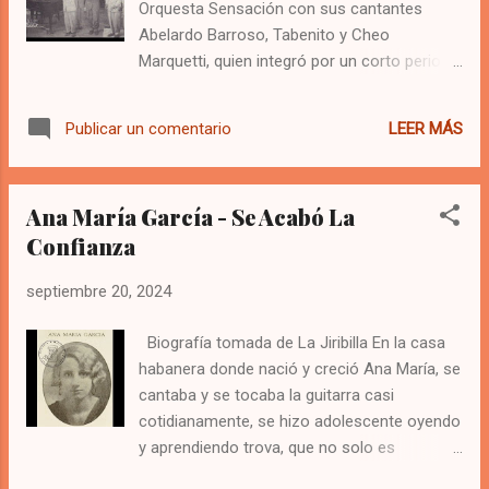
Orquesta Sensación con sus cantantes
todo, existieron casos en los que no hubo
Abelardo Barroso, Tabenito y Cheo
necesidad de grabar una canción para que
Marquetti, quien integró por un corto periodo
esta se popularizara y se arraigara en el
en 1957 y 1958 la agrupación, ante los
gusto del pueblo, de hecho existen
rumores del retiro de Barroso. Estas
canciones que hacen parte del acervo
LEER MÁS
Publicar un comentario
grabaciones se efectuaron en Radio Mambí
cultural de una nación y que ni siquiera se
durante ese periodo, podrán ustedes
conocen los datos de sus auto...
escuchar cómo se anunciaban los bailes de
Ana María García - Se Acabó La
las diferentes agrupaciones en La Habana.
Confianza
Los temas que ponemos a su consideración
son: 1.- Presentación [Locutor] 2.- Isora Club
septiembre 20, 2024
[instrumental] 3.- Cielito lindo [Tabenito] 4.-
Danzón Cha [Tabenito] 5- Caramelo a kilo
Biografía tomada de La Jiribilla En la casa
[Cheo Marquetti] 6.- Francisco Guayabal
habanera donde nació y creció Ana María, se
[Cheo Marquetti] 7.- Información [Locutor]
cantaba y se tocaba la guitarra casi
8.- Cierre de show [Locutor]
cotidianamente, se hizo adolescente oyendo
y aprendiendo trova, que no solo es
repertorio sentimental como piensan