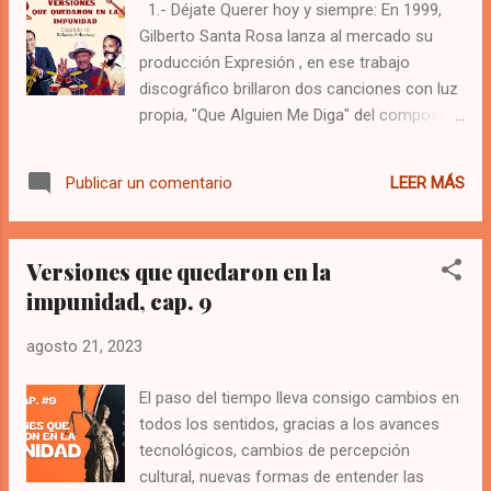
1.- Déjate Querer hoy y siempre: En 1999,
Gilberto Santa Rosa lanza al mercado su
producción Expresión , en ese trabajo
discográfico brillaron dos canciones con luz
propia, "Que Alguien Me Diga" del compositor
panameño Omar Alfano y "Déjate Querer" del
compositor cubano Donato poveda. El álbum
LEER MÁS
Publicar un comentario
expresión y sus dos temas banderas, le
abrieron el camino a Gilberto Santa Rosa en
el mercado Centroamericano. El compositor
Versiones que quedaron en la
de esta canción, se hizo muy popular
impunidad, cap. 9
cuando hizo parte del duo Donato y
estefano, que estuvo vigente de 1995 a
agosto 21, 2023
1999, usted los recordará por la balada
"Estoy Enamorado" Luego que finalizó la
El paso del tiempo lleva consigo cambios en
época del duo, Donato re-emprendió la
todos los sentidos, gracias a los avances
carrera en solitario que había iniciado en los
tecnológicos, cambios de percepción
años ochentas en Cuba, grabando para el
cultural, nuevas formas de entender las
año 2002 el álbum "Bohemio y Enamorado"