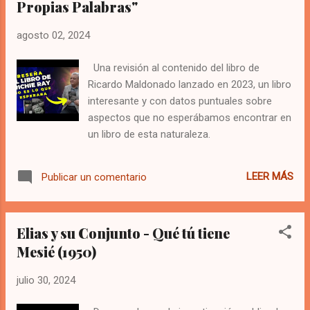
Propias Palabras"
cantada y por supuesto, entre más sórdida
la historia, más atractiva se hace al público
agosto 02, 2024
la canción. Ese es el caso de Pobre Lola, que
relata uno de los feminicidios más famosos
Una revisión al contenido del libro de
de la cultura afroantillana. Mucho se ha
Ricardo Maldonado lanzado en 2023, un libro
investigado a través de los años con el afán
interesante y con datos puntuales sobre
de descubrir quién era en realidad Lola y
aspectos que no esperábamos encontrar en
quien fue el hombre que la llevó a la muerte.
un libro de esta naturaleza.
A pesar de los esfuerzos, no existe a la
fecha un consenso entre musicólogos e
historiadores que lleven a determinar a
LEER MÁS
Publicar un comentario
ciencia cierta si la historia era verdadera...
Elias y su Conjunto - Qué tú tiene
Mesié (1950)
julio 30, 2024