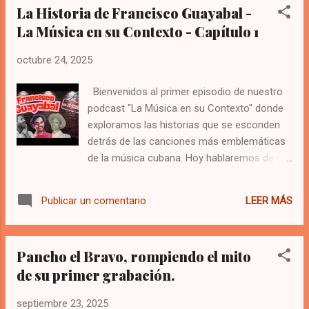
La Historia de Francisco Guayabal -
música antillana, con una canción que se mantiene vigente y
emocionante después de tantos años. 🎧 Escucha también:
La Música en su Contexto - Capítulo 1
• • Lechón de Cachete - Yomo Toro (1977 Versió... •
octubre 24, 2025
• Güito y su Conjunto - Comadrita (1965 - ve... 📌 Este
canal está dedicado a preservar y difundir grab...
Bienvenidos al primer episodio de nuestro
podcast "La Música en su Contexto" donde
exploramos las historias que se esconden
detrás de las canciones más emblemáticas
de la música cubana. Hoy hablaremos de un
tema que hiciera famoso el “Bárbaro del
Ritmo”, Benny Moré, nos referimos a
LEER MÁS
Publicar un comentario
Francisco Guayabal, la historia detrás de
esta icónica canción la damos a conocer
aquí.
Pancho el Bravo, rompiendo el mito
de su primer grabación.
septiembre 23, 2025