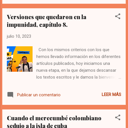
Versiones que quedaron en la
impunidad, capítulo 8.
julio 10, 2023
Con los mismos criterios con los que
hemos llevado información en los diferentes
artículos publicados, hoy iniciamos una
nueva etapa, en la que dejamos descansar
los textos escritos y le damos la bienvenida
a los videos con narrativa. En la descripción
del video en YouTube, se encuentran enlaces
LEER MÁS
Publicar un comentario
para ver y oír los audios de los temas
propuestos en esta octava entrega de las
versiones que quedaron en la impunidad.
Cuando el merecumbé colombiano
Esperamos que la disfruten tanto como
sedujo a la isla de cuba
nosotros lo hicimos llevando a cabo este