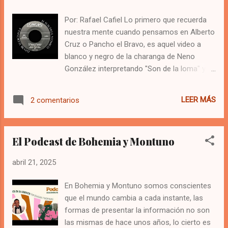
Por: Rafael Cafiel Lo primero que recuerda
nuestra mente cuando pensamos en Alberto
Cruz o Pancho el Bravo, es aquel video a
blanco y negro de la charanga de Neno
González interpretando "Son de la loma" y
claro que esto tiene una razón de ser, todos
sabemos que fue con esta orquesta que
LEER MÁS
2 comentarios
Pancho inició su carrera. La historia siempre
es susceptible de reescribirse, tal como
sucede en este caso, y es que en el
El Podcast de Bohemia y Montuno
constante descubrimiento de piezas
perdidas en el mundo discográfico, suelen
abril 21, 2025
aparecer grabaciones que nos llaman a la
investigación y a la reflexión. El 19 de
En Bohemia y Montuno somos conscientes
diciembre de 2023 se publicó una pequeña
que el mundo cambia a cada instante, las
biografía de Pancho en la separata Íconos
formas de presentar la información no son
de la Música Cubana, del portal web
las mismas de hace unos años, lo cierto es
www.cadenahabana.icrt.cu , su autor, Jesús