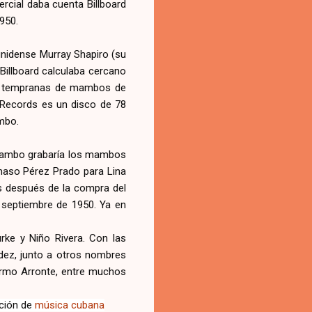
ercial daba cuenta Billboard
950.
ounidense Murray Shapiro (su
Billboard calculaba cercano
nes tempranas de mambos de
a Records es un disco de 78
mbo.
l Mambo grabaría los mambos
ámaso Pérez Prado para Lina
s después de la compra del
e septiembre de 1950. Ya en
rke y Niño Rivera. Con las
ndez, junto a otros nombres
ermo Arronte, entre muchos
cción de
música cubana