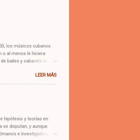
 50, los músicos cubanos
 o al menos le hiciera
e bailes y cabarets de la
 taco taco del pianista
LEER MÁS
 que popularizó la
ldés, el ritmo pilón, el
úblico bailador. Todos
destino al público bailador
de un ritmo nuevo llamado
ba” quien llevó al fon...
e hipótesis y teorías en
a se disputan, y aunque
melómanos e investigadores