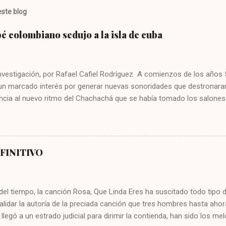
ste blog
 colombiano sedujo a la isla de cuba
investigación, por Rafael Cafiel Rodríguez A comienzos de los años
 un marcado interés por generar nuevas sonoridades que destronaran
cia al nuevo ritmo del Chachachá que se había tomado los salones d
garon entonces fusiones interesantes como el dengue, el tiqui tiqui, el
 Fernández, el yompi que impulsó la Orquesta América, el mozanchá
Aragón, el ritmo batanga del reconocido director de orquesta Bebo Va
e, el simalé, el fajimambo y otros más que fueron del agrado del p
EFINITIVO
tmos tienen en común, que fueron creados por músicos cubanos con 
a, sin embargo, en 1957 la discográfica Panart registró la grabación 
. La hazaña estuvo a cargo de José Antonio Fajardo “el flauta de Cu
del tiempo, la canción Rosa, Que Linda Eres ha suscitado todo tipo d
alidar la autoría de la preciada canción que tres hombres hasta ahor
llegó a un estrado judicial para dirimir la contienda, han sido los 