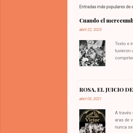
Entradas más populares de e
Cuando el merecumbé
abril 22, 2023
Texto e 
tuvieron
competen
isla. Lle
Amaranto
Orquesta 
mozambiqu
ROSA, EL JUICIO D
estos ri
abril 03, 2021
de la isl
merecumbé
A través 
aras de v
nunca se 