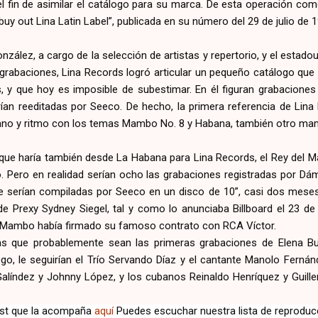
l fin de asimilar el catálogo para su marca. De esta operación com
uy out Lina Latin Label”, publicada en su número del 29 de julio de 1
ález, a cargo de la selección de artistas y repertorio, y el estad
 grabaciones, Lina Records logró articular un pequeño catálogo que 
as, y que hoy es imposible de subestimar. En él figuran grabacio
ían reeditadas por Seeco. De hecho, la primera referencia de Lin
ano y ritmo con los temas Mambo No. 8 y Habana, también otro ma
s que haría también desde La Habana para Lina Records, el Rey de
o. Pero en realidad serían ocho las grabaciones registradas por D
e serían compiladas por Seeco en un disco de 10”, casi dos mese
 de Prexy Sydney Siegel, tal y como lo anunciaba Billboard el 23 d
Mambo había firmado su famoso contrato con RCA Víctor.
as que probablemente sean las primeras grabaciones de Elena Bu
ogo, le seguirían el Trío Servando Díaz y el cantante Manolo Ferná
Galíndez y Johnny López, y los cubanos Reinaldo Henríquez y Guill
ylist que la acompaña
aquí
Puedes escuchar nuestra lista de reprodu