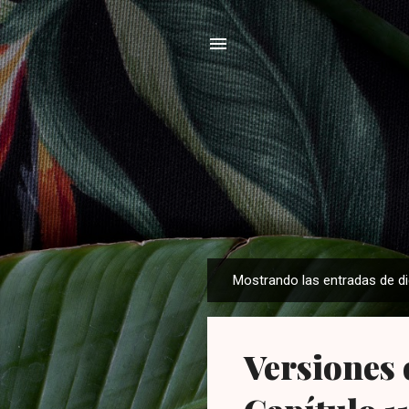
Mostrando las entradas de d
E
n
t
Versiones
r
a
d