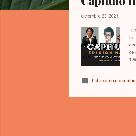
Capítulo 1
a
s
diciembre 23, 2023
En 
fue
con
de 
198
Publicar un comentar