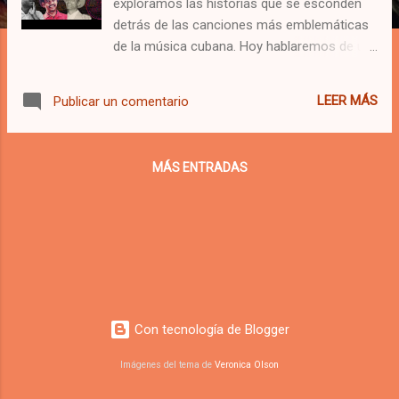
exploramos las historias que se esconden
detrás de las canciones más emblemáticas
de la música cubana. Hoy hablaremos de un
tema que hiciera famoso el “Bárbaro del
Ritmo”, Benny Moré, nos referimos a
LEER MÁS
Publicar un comentario
Francisco Guayabal, la historia detrás de
esta icónica canción la damos a conocer
aquí.
MÁS ENTRADAS
Con tecnología de Blogger
Imágenes del tema de
Veronica Olson