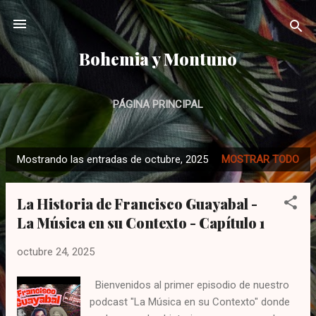
Ir al contenido principal
Bohemia y Montuno
PÁGINA PRINCIPAL
Mostrando las entradas de octubre, 2025
MOSTRAR TODO
E
n
La Historia de Francisco Guayabal -
t
La Música en su Contexto - Capítulo 1
r
a
octubre 24, 2025
d
a
Bienvenidos al primer episodio de nuestro
s
podcast "La Música en su Contexto" donde