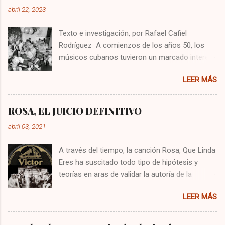
abril 22, 2023
Texto e investigación, por Rafael Cafiel
Rodríguez A comienzos de los años 50, los
músicos cubanos tuvieron un marcado interés
por generar nuevas sonoridades que
LEER MÁS
destronaran o al menos le hiciera competencia
al nuevo ritmo del Chachachá que se había
tomado los salones de bailes y cabarets de la
ROSA, EL JUICIO DEFINITIVO
isla. Llegaron entonces fusiones interesantes
abril 03, 2021
como el dengue, el tiqui tiqui, el taco taco del
pianista Amaranto Fernández, el yompi que
A través del tiempo, la canción Rosa, Que Linda
impulsó la Orquesta América, el mozanchá que
Eres ha suscitado todo tipo de hipótesis y
popularizó la Orquesta Aragón, el ritmo batanga
teorías en aras de validar la autoría de la
del reconocido director de orquesta Bebo
preciada canción que tres hombres hasta
Valdés, el ritmo pilón, el mozambique, el simalé,
LEER MÁS
ahora se disputan, y aunque nunca se llegó a
el fajimambo y otros más que fueron del
un estrado judicial para dirimir la contienda, han
agrado del público bailador. Todos estos ritmos
sido los melómanos e investigadores quienes