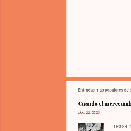
i
o
s
Entradas más populares de e
Cuando el merecumbé
abril 22, 2023
Texto e 