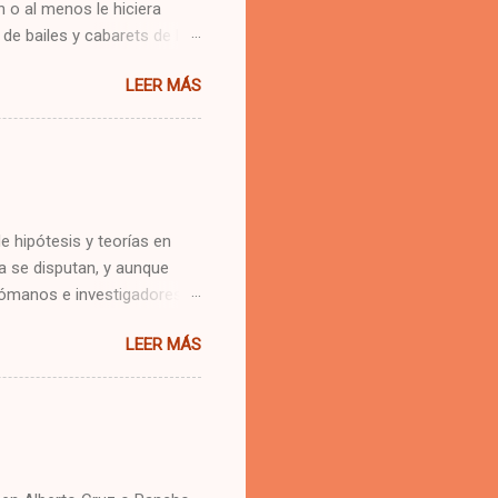
 o al menos le hiciera
e bailes y cabarets de la
 taco taco del pianista
LEER MÁS
 que popularizó la
ldés, el ritmo pilón, el
úblico bailador. Todos
destino al público bailador
de un ritmo nuevo llamado
ba” quien llevó al fon...
e hipótesis y teorías en
a se disputan, y aunque
melómanos e investigadores
o de los implicados
LEER MÁS
 o compositor, realizaré un
Juez, me otorgaré la
avor de los implicados en
pertura, con las alegaciones
e grabación. Primer
Facenda ,...