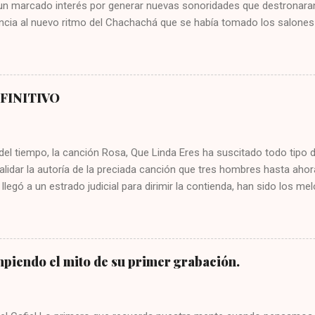
 un marcado interés por generar nuevas sonoridades que destronaran
cia al nuevo ritmo del Chachachá que se había tomado los salones d
garon entonces fusiones interesantes como el dengue, el tiqui tiqui, el
 Fernández, el yompi que impulsó la Orquesta América, el mozanchá
Aragón, el ritmo batanga del reconocido director de orquesta Bebo Va
e, el simalé, el fajimambo y otros más que fueron del agrado del p
EFINITIVO
tmos tienen en común, que fueron creados por músicos cubanos con 
a, sin embargo, en 1957 la discográfica Panart registró la grabación 
. La hazaña estuvo a cargo de José Antonio Fajardo “el flauta de Cu
del tiempo, la canción Rosa, Que Linda Eres ha suscitado todo tipo d
alidar la autoría de la preciada canción que tres hombres hasta ahor
llegó a un estrado judicial para dirimir la contienda, han sido los 
nsisten en resolver a favor de uno u otro la reclamación que ningun
jamás. A pesar de ello, en procura de reivindicar a quien es su autor
pormenorizado de las reclamaciones y vistiéndome con el ropaje de 
ia necesaria para emitir un fallo que ponga fin a las querellas en f
piendo el mito de su primer grabación.
esta de índole musical. Como en todo gran juicio, se dará inicio o a
na de las partes, en este caso, lo haremos por orden cronológico d
te: El primer reclamo lo presenta el músico Cubano Carlos Godínez 