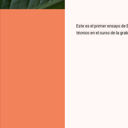
Este es el primer ensayo de
técnico en el curso de la gra
C
o
m
e
n
t
a
r