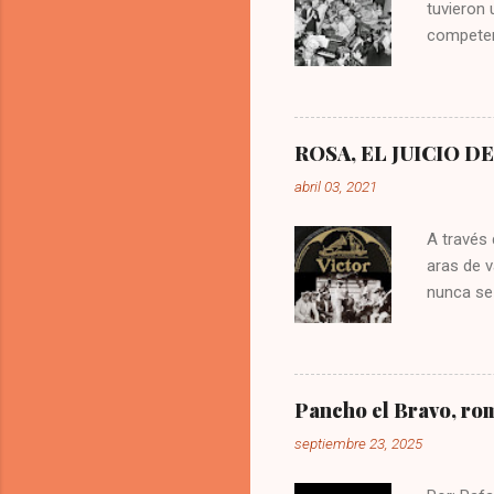
tuvieron
competen
isla. Lle
Amaranto
Orquesta 
mozambiqu
ROSA, EL JUICIO D
estos ri
abril 03, 2021
de la isl
merecumbé
A través 
aras de v
nunca se 
quienes i
presentó 
estudio 
competenc
Pancho el Bravo, rom
esta encu
septiembre 23, 2025
de cada u
Demandan