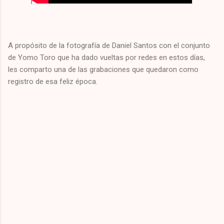
A propósito de la fotografía de Daniel Santos con el conjunto
de Yomo Toro que ha dado vueltas por redes en estos días,
les comparto una de las grabaciones que quedaron como
registro de esa feliz época.
C
o
m
e
n