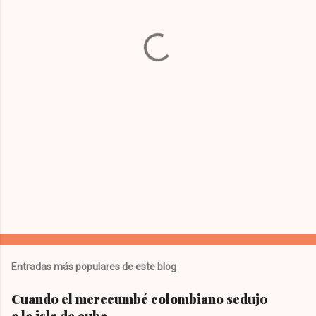
t
a
r
i
o
s
Entradas más populares de este blog
Cuando el merecumbé colombiano sedujo
a la isla de cuba