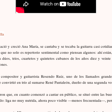
lla
ció y creció Ana María, se cantaba y se tocaba la guitarra casi cotidi
 que no solo es repertorio sentimental como piensan algunos: ahí están
 dúos, tríos, cuartetos y quintetos cubanos de los años diez y vein
ones.
ompositor y guitarrista Rosendo Ruíz, uno de los llamados grandes
e convirtió en trío al sumarse René Pantaleón, dueño de una segunda vo
ron que, en cuanto comenzó a cantar en público, se situó entre las bue
sado: liga no muy nutrida, ahora poco visible —menos frecuentada—, per