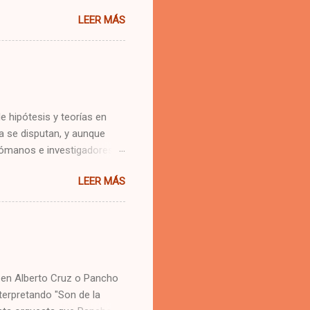
 taco taco del pianista
LEER MÁS
 que popularizó la
ldés, el ritmo pilón, el
úblico bailador. Todos
destino al público bailador
de un ritmo nuevo llamado
ba” quien llevó al fon...
e hipótesis y teorías en
a se disputan, y aunque
melómanos e investigadores
o de los implicados
LEER MÁS
 o compositor, realizaré un
Juez, me otorgaré la
avor de los implicados en
pertura, con las alegaciones
e grabación. Primer
Facenda ,...
 en Alberto Cruz o Pancho
terpretando "Son de la