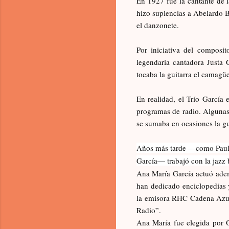
En 1927 fue la cantante de 
hizo suplencias a Abelardo 
el danzonete.
Por iniciativa del composit
legendaria cantadora Justa 
tocaba la guitarra el camagü
En realidad, el Trío García
programas de radio. Algunas f
se sumaba en ocasiones la gu
Años más tarde —como Pauli
García— trabajó con la jazz 
Ana María García actuó adem
han dedicado enciclopedias 
la emisora RHC Cadena Azul 
Radio”.
Ana María fue elegida por O