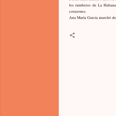
los rumberos de La Habana
corazones.
Ana María García marchó de
C
o
m
e
n
t
a
r
i
o