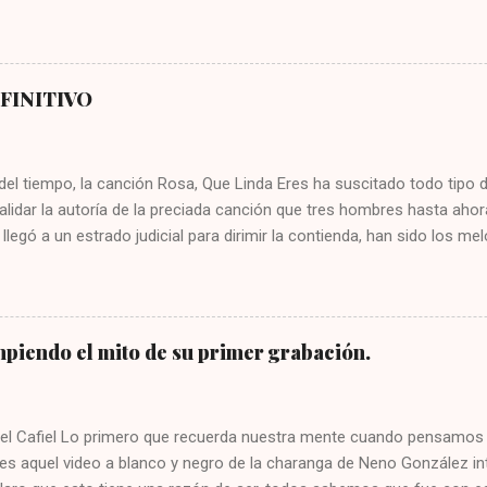
garon entonces fusiones interesantes como el dengue, el tiqui tiqui, el
 Fernández, el yompi que impulsó la Orquesta América, el mozanchá
Aragón, el ritmo batanga del reconocido director de orquesta Bebo Va
e, el simalé, el fajimambo y otros más que fueron del agrado del p
EFINITIVO
tmos tienen en común, que fueron creados por músicos cubanos con 
a, sin embargo, en 1957 la discográfica Panart registró la grabación 
. La hazaña estuvo a cargo de José Antonio Fajardo “el flauta de Cu
del tiempo, la canción Rosa, Que Linda Eres ha suscitado todo tipo d
alidar la autoría de la preciada canción que tres hombres hasta ahor
llegó a un estrado judicial para dirimir la contienda, han sido los 
nsisten en resolver a favor de uno u otro la reclamación que ningun
jamás. A pesar de ello, en procura de reivindicar a quien es su autor
pormenorizado de las reclamaciones y vistiéndome con el ropaje de 
ia necesaria para emitir un fallo que ponga fin a las querellas en f
piendo el mito de su primer grabación.
esta de índole musical. Como en todo gran juicio, se dará inicio o a
na de las partes, en este caso, lo haremos por orden cronológico d
te: El primer reclamo lo presenta el músico Cubano Carlos Godínez 
ael Cafiel Lo primero que recuerda nuestra mente cuando pensamos
 es aquel video a blanco y negro de la charanga de Neno González in