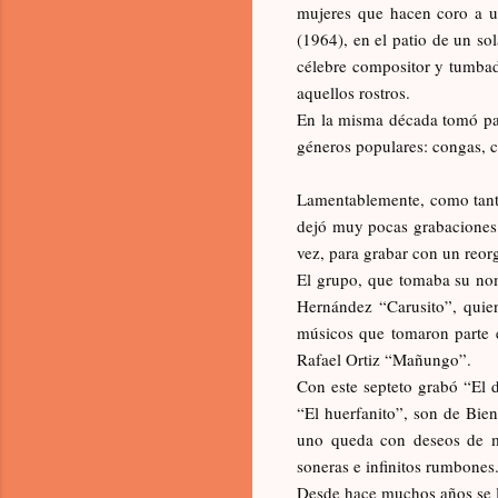
mujeres que hacen coro a un
(1964), en el patio de un so
célebre compositor y tumbad
aquellos rostros.
En la misma década tomó par
géneros populares: congas, c
Lamentablemente, como tanta
dejó muy pocas grabaciones c
vez, para grabar con un reor
El grupo, que tomaba su nom
Hernández “Carusito”, quie
músicos que tomaron parte e
Rafael Ortiz “Mañungo”.
Con este septeto grabó “El 
“El huerfanito”, son de Bien
uno queda con deseos de m
soneras e infinitos rumbones
Desde hace muchos años se l