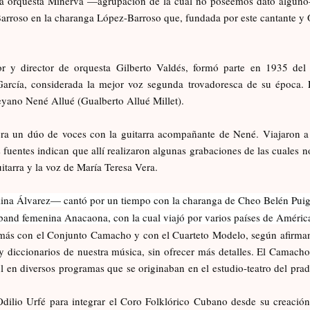
la orquesta Minerva —agrupación de la cual no poseemos dato alguno
Barroso en la charanga López-Barroso que, fundada por este cantante y
or y director de orquesta Gilberto Valdés, formó parte en 1935 del 
García, considerada la mejor voz segunda trovadoresca de su época. 
eyano Nené Allué (Gualberto Allué Millet).
 era un dúo de voces con la guitarra acompañante de Nené. Viajaron 
uentes indican que allí realizaron algunas grabaciones de las cuales no
itarra y la voz de María Teresa Vera.
na Álvarez— cantó por un tiempo con la charanga de Cheo Belén Puig 
band femenina Anacaona, con la cual viajó por varios países de América
ás con el Conjunto Camacho y con el Cuarteto Modelo, según afirman 
y diccionarios de nuestra música, sin ofrecer más detalles. El Camacho
en diversos programas que se originaban en el estudio-teatro del prado
dilio Urfé para integrar el Coro Folklórico Cubano desde su creación