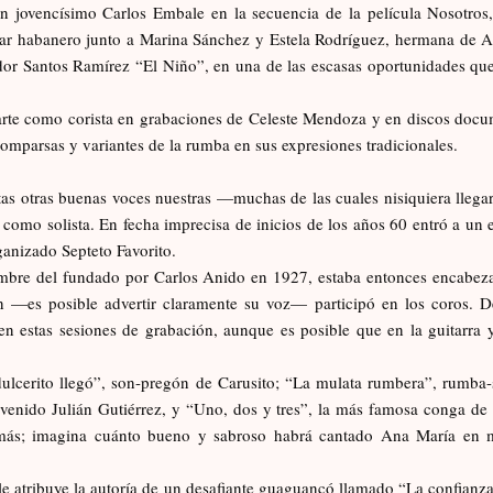
 jovencísimo Carlos Embale en la secuencia de la película Nosotros,
lar habanero junto a Marina Sánchez y Estela Rodríguez, hermana de Ar
or Santos Ramírez “El Niño”, en una de las escasas oportunidades q
te como corista en grabaciones de Celeste Mendoza y en discos docum
omparsas y variantes de la rumba en sus expresiones tradicionales.
s otras buenas voces nuestras —muchas de las cuales nisiquiera llegaro
omo solista. En fecha imprecisa de inicios de los años 60 entró a un 
ganizado Septeto Favorito.
bre del fundado por Carlos Anido en 1927, estaba entonces encabeza
n —es posible advertir claramente su voz— participó en los coros. D
n estas sesiones de grabación, aunque es posible que en la guitarra y
dulcerito llegó”, son-pregón de Carusito; “La mulata rumbera”, rumba
venido Julián Gutiérrez, y “Uno, dos y tres”, la más famosa conga de 
ás; imagina cuánto bueno y sabroso habrá cantado Ana María en muy
.
e atribuye la autoría de un desafiante guaguancó llamado “La confianza