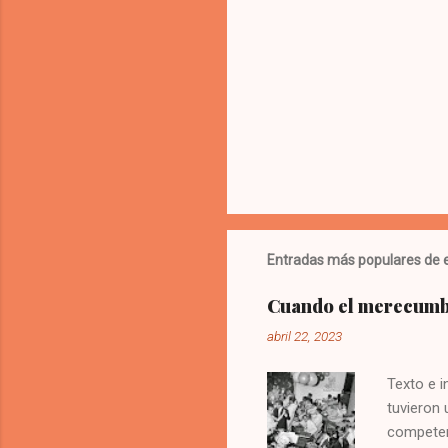
s
Entradas más populares de e
Cuando el merecumbé
abril 22, 2023
Texto e 
tuvieron
competen