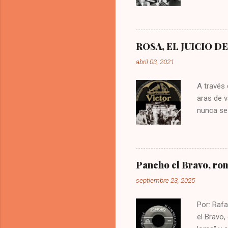
isla. Lle
Amaranto
Orquesta 
mozambiqu
ROSA, EL JUICIO D
estos ri
abril 03, 2021
de la isl
merecumbé
A través 
aras de v
nunca se 
quienes i
presentó 
estudio 
competenc
Pancho el Bravo, rom
esta encu
septiembre 23, 2025
de cada u
Demandan
Por: Raf
el Bravo,