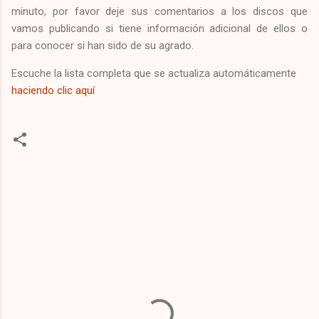
minuto, por favor deje sus comentarios a los discos que
vamos publicando si tiene información adicional de ellos o
para conocer si han sido de su agrado.
Escuche la lista completa que se actualiza automáticamente
haciendo clic aquí
C
o
m
e
n
t
a
r