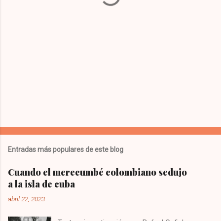
i
o
s
Entradas más populares de este blog
Cuando el merecumbé colombiano sedujo
a la isla de cuba
abril 22, 2023