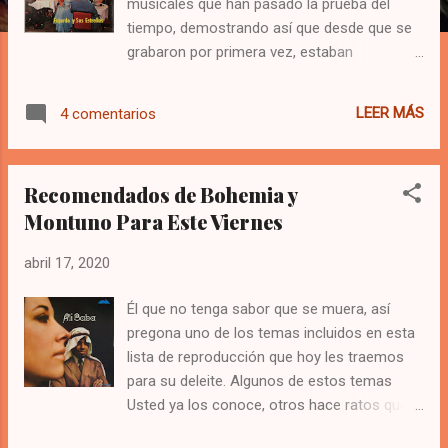
musicales que han pasado la prueba del
tiempo, demostrando así que desde que se
grabaron por primera vez, estaban
destinados a ser clásicos. Canciones que
han sido llevados a los estudios de
LEER MÁS
4 comentarios
grabación por otras generaciones que les
imprimieron su propia concepción musical
por considerar que las mismas eran unas
Recomendados de Bohemia y
joyas de la composición. Los temas aquí
Montuno Para Este Viernes
presentados, están dispuestos en tres
épocas diferentes que hemos denominado “
abril 17, 2020
Los Creadores ” versiones primigenias de
los temas que fueron grabadas en las
Él que no tenga sabor que se muera, así
décadas de 1940 a 1960; “ Los Clásicos ”
pregona uno de los temas incluidos en esta
interpretaciones posteriores enmarcadas en
lista de reproducción que hoy les traemos
los años 1970 a 1980 y finalmente “ Los
para su deleite. Algunos de estos temas
Herederos ” compuesta por la recreación de
Usted ya los conoce, otros hace ratos que
los músicos jóvenes que desde 1990 hasta
no los escucha, algunos han pasado
la fecha, vienen bregando por mantener la