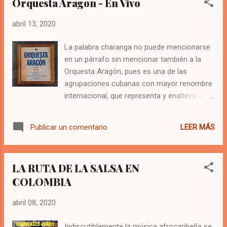
Orquesta Aragon - En Vivo
discos, con el sabor y sonido inconfundible
de esta agrupación que homenajeo en todas
abril 13, 2020
sus producciones a la música cubana
tradicional. Ambición de Cobre
La palabra charanga no puede mencionarse
en un párrafo sin mencionar también a la
Homenaje a Los Compadres 1.- El ...
Orquesta Aragón, pues es una de las
agrupaciones cubanas con mayor renombre
internacional, que representa y enaltece a la
música cubana y del caribe, ademas de tener
el merito de mantener rigurosamente la
LEER MÁS
Publicar un comentario
estructura de una orquestación de este tipo,
sin haber caído en la tentación de añadir o
quitar instrumentos a su formación. Este
LA RUTA DE LA SALSA EN
disco, contiene una compilación de
COLOMBIA
grabaciones, de diferentes presentaciones
que la orquesta realizó por los años 70 en
abril 08, 2020
los estudios de Radio Progreso. Emisora que
guarda el archivo histórico de la memoria del
Indiscutiblemente la música afrocaribeña se