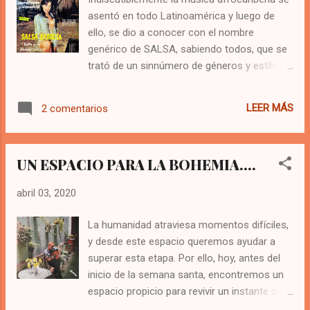
patrimonio musical de la isla, que se
asentó en todo Latinoamérica y luego de
compone de cintas, discos, CDs, y
ello, se dio a conocer con el nombre
documentales, de los programas que se
genérico de SALSA, sabiendo todos, que se
transmitieron por años en la emisora. La
trató de un sinnúmero de géneros y estilos
Charanga Eterna con su inolvidable flautista
musicales que convergieron en aquel rotulo
Rafael Egües, hicieron gala de su maestría
comercial y que tenían previamente una
en esos estudios desde el año 1955, cuando
LEER MÁS
2 comentarios
identidad definida. Desde los años 60, cada
firmaron su primer contrato con la estación
país y cada región aportó lo propio para
radial patrocinados por Cerveza C...
sentar las bases de aquel suceso de orden
UN ESPACIO PARA LA BOHEMIA….
mundial. Colombia también ha aportado su
grano de arena y hoy, Bohemia y Montuno,
abril 03, 2020
sin pretensiones, ni discursos estoicos y
sobre todo sin hacer alarde de referencias
La humanidad atraviesa momentos difíciles,
históricas, bibliográficas o culturales, publica
y desde este espacio queremos ayudar a
esta pequeña lista de reproducción, que nos
superar esta etapa. Por ello, hoy, antes del
permite hacer un viaje desde el pasado
inicio de la semana santa, encontremos un
hasta el presente de lo que ha sido la salsa
espacio propicio para revivir un instante de
en Colombia. Nuevamente, conecta tu
romance en pareja. Si tu pareja está en otro