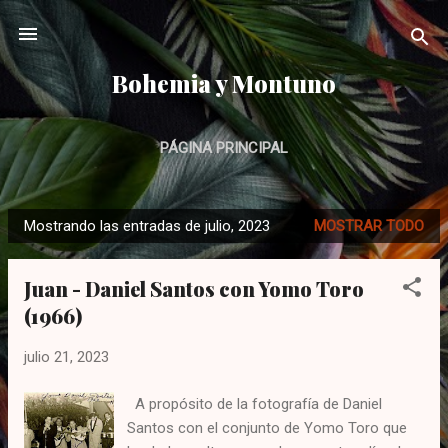
Ir al contenido principal
Bohemia y Montuno
PÁGINA PRINCIPAL
Mostrando las entradas de julio, 2023
MOSTRAR TODO
E
n
Juan - Daniel Santos con Yomo Toro
t
(1966)
r
a
julio 21, 2023
d
a
A propósito de la fotografía de Daniel
s
Santos con el conjunto de Yomo Toro que