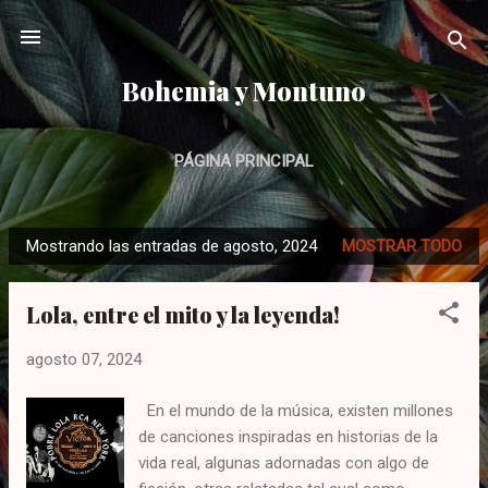
Ir al contenido principal
Bohemia y Montuno
PÁGINA PRINCIPAL
Mostrando las entradas de agosto, 2024
MOSTRAR TODO
E
n
Lola, entre el mito y la leyenda!
t
r
agosto 07, 2024
a
d
En el mundo de la música, existen millones
a
de canciones inspiradas en historias de la
s
vida real, algunas adornadas con algo de