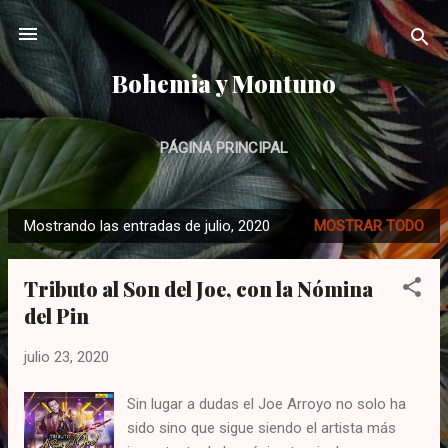
Ir al contenido principal
Bohemia y Montuno
PÁGINA PRINCIPAL
Mostrando las entradas de julio, 2020
MOSTRAR TODO
E
n
Tributo al Son del Joe, con la Nómina
t
del Pin
r
a
julio 23, 2020
d
a
Sin lugar a dudas el Joe Arroyo no solo ha
s
sido sino que sigue siendo el artista más